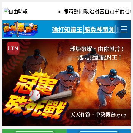
即時
熱門
政治
財富自由
軍武
社
強打知識王
勝負神預測
冠軍